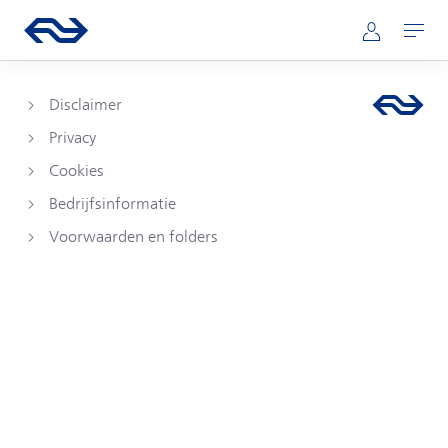
Direct naar hoofdinhoud
Hoofdnavigatie
Ga naar de homepage van ns.nl
Mijn NS
Openen
Disclaimer
Privacy
Cookies
Bedrijfsinformatie
Voorwaarden en folders