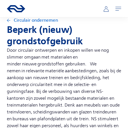
Direct naar hoofdinhoud
Hoofdnavigatie
Ga naar de homepage van ns.nl
Mijn NS
Openen
Circulair ondernemen
Beperk (nieuw)
grondstofgebruik
Door circulair ontwerpen en inkopen willen we nog
slimmer omgaan met materialen en
minder nieuwe grondstoffen gebruiken. We
nemen in relevante materiële aanbestedingen, zoals bij de
aankoop van nieuwe treinen en bedrijfskleding, het
onderwerp circulariteit mee in de selectie- en
gunningsfase. Bij de verbouwing van diverse NS-
kantoren zijn zoveel mogelijk bestaande materialen en
treinmaterialen hergebruikt. Denk aan meubels van oude
treinvloeren, scheidingswanden van glazen treindeuren
en bureaus van plafondplaten uit de trein. NS stimuleert
zowel haar eigen personeel, als huurders van winkels en