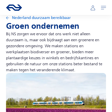
Direct naar hoofdinhoud
Hoofdnavigatie
Ga naar de homepage van ns.nl
Mijn NS
Openen
Nederland duurzaam bereikbaar
Groen ondernemen
Bij NS zorgen we ervoor dat ons werk niet alleen
duurzaam is, maar ook bijdraagt aan een groenere en
gezondere omgeving. We maken stations en
werkplaatsen biodiverser en groener, bieden meer
plantaardige keuzes in winkels en bedrijfskantines en
gebruiken de natuur om onze stations beter bestand te
maken tegen het veranderende klimaat.