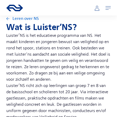
Direct naar hoofdinhoud
Hoofdnavigatie
Ga naar de homepage van ns.nl
Mijn NS
Openen
Leren over NS
Wat is Luister’NS?
Luister’NS is het educatieve programma van NS. Het
maakt kinderen en jongeren bewust van veiligheid op en
rond het spoor, stations en treinen. Ook besteden we
met luister'ns aandacht aan sociale veiligheid. Het doel is
jongeren handvatten te geven om veilig en verantwoord
te reizen. Ze leren ongewenst gedrag te herkennen en te
voorkomen. Zo dragen ze bij aan een veilige omgeving
voor zichzelf en anderen.
Luister’NS richt zich op leerlingen van groep 7 en 8 van
de basisschool en scholieren tot 20 jaar. Via interactieve
gastlessen, praktische opdrachten en films maken we
veiligheid concreet en leuk. De gastlessen worden in
uniform gegeven door machinisten, conducteurs en/of