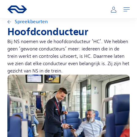
Direct naar hoofdinhoud
Hoofdnavigatie
Ga naar de homepage van ns.nl
Mijn NS
Openen
Spreekbeurten
Hoofdconducteur
Bij NS noemen we de hoofdconducteur ‘HC’. We hebben
geen ‘gewone conducteurs’ meer: iedereen die in de
trein werkt en controles uitvoert, is HC. Daarmee laten
we zien dat elke conducteur even belangrijk is. Zij zijn het
gezicht van NS in de trein.