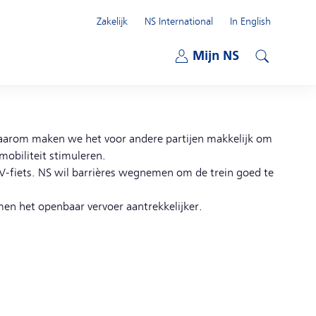
Zakelijk
NS International
In English
Open submenu
Mijn NS
Open submenu
Zoeken
Daarom maken we het voor andere partijen makkelijk om
mobiliteit stimuleren.
OV-fiets. NS wil barrières wegnemen om de trein goed te
en het openbaar vervoer aantrekkelijker.