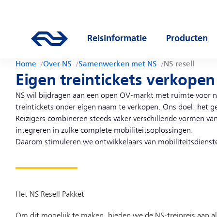
Direct naar hoofdinhoud
Hoofdnavigatie
Ga naar de homepage van ns.nl
Reisinformatie
Producten
Open submenu
Open subm
Home
Over NS
Samenwerken met NS
NS resell
Eigen treintickets verkopen
NS wil bijdragen aan een open OV-markt met ruimte voor n
treintickets onder eigen naam te verkopen. Ons doel: het ge
Reizigers combineren steeds vaker verschillende vormen van
integreren in zulke complete mobiliteitsoplossingen.
Daarom stimuleren we ontwikkelaars van mobiliteitsdienst