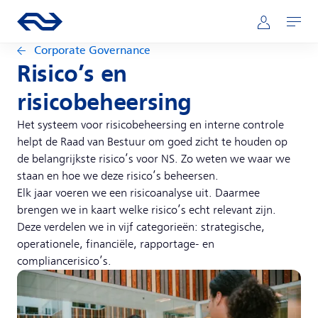
Direct naar hoofdinhoud
Hoofdnavigatie
Ga naar de homepage van ns.nl
Mijn NS
Openen
Corporate Governance
Risico’s en
risicobeheersing
Het systeem voor risicobeheersing en interne controle
helpt de Raad van Bestuur om goed zicht te houden op
de belangrijkste risico’s voor NS. Zo weten we waar we
staan en hoe we deze risico’s beheersen.
Elk jaar voeren we een risicoanalyse uit. Daarmee
brengen we in kaart welke risico’s echt relevant zijn.
Deze verdelen we in vijf categorieën: strategische,
operationele, financiële, rapportage- en
compliancerisico’s.