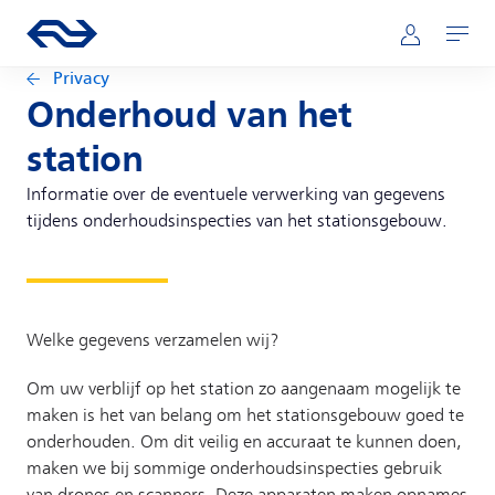
Direct naar hoofdinhoud
Hoofdnavigatie
Ga naar de homepage van ns.nl
Mijn NS
Openen
Privacy
Onderhoud van het
station
Informatie over de eventuele verwerking van gegevens
tijdens onderhoudsinspecties van het stationsgebouw.