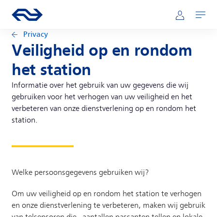
Direct naar hoofdinhoud
Hoofdnavigatie
Ga naar de homepage van ns.nl
Mijn NS
Openen
Privacy
Veiligheid op en rondom
het station
Informatie over het gebruik van uw gegevens die wij
gebruiken voor het verhogen van uw veiligheid en het
verbeteren van onze dienstverlening op en rondom het
station.