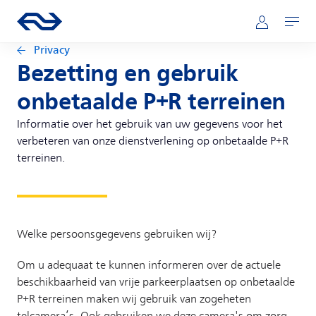
Direct naar hoofdinhoud
Hoofdnavigatie
Ga naar de homepage van ns.nl
Mijn NS
Openen
Privacy
Bezetting en gebruik
onbetaalde P+R terreinen
Informatie over het gebruik van uw gegevens voor het
verbeteren van onze dienstverlening op onbetaalde P+R
terreinen.