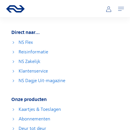
Direct naar hoofdinhoud
Hoofdnavigatie
Ga naar de homepage van ns.nl
Mijn NS
Openen
Direct naar...
NS Flex
Reisinformatie
NS Zakelijk
Klantenservice
NS Dagje Uit-magazine
Onze producten
Kaartjes & Toeslagen
Abonnementen
Deur tot deur