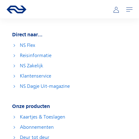
Direct naar hoofdinhoud
Hoofdnavigatie
Ga naar de homepage van ns.nl
Mijn NS
Openen
Direct naar...
NS Flex
Reisinformatie
NS Zakelijk
Klantenservice
NS Dagje Uit-magazine
Onze producten
Kaartjes & Toeslagen
Abonnementen
Deur tot deur