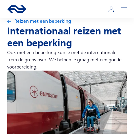
Direct naar hoofdinhoud
Hoofdnavigatie
Ga naar de homepage van ns.nl
Mijn NS
Openen
Reizen met een beperking
Internationaal reizen met
een beperking
Ook met een beperking kun je met de internationale
trein de grens over. We helpen je graag met een goede
voorbereiding.