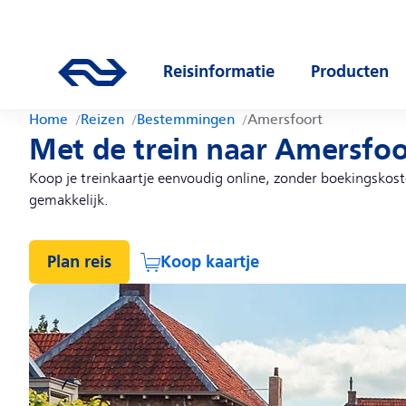
Direct naar hoofdinhoud
Hoofdnavigatie
Ga naar de homepage van ns.nl
Reisinformatie
Producten
Open submenu
Open subm
Home
Reizen
Bestemmingen
Amersfoort
Met de trein naar Amersfoo
Koop je treinkaartje eenvoudig online, zonder boekingskosten.
gemakkelijk.
Plan reis
Koop kaartje