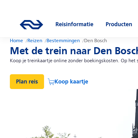
Direct naar hoofdinhoud
Hoofdnavigatie
Ga naar de homepage van ns.nl
Reisinformatie
Producten
Open submenu
Open subm
Home
Reizen
Bestemmingen
Den Bosch
Met de trein naar Den Bosc
Koop je treinkaartje online zonder boekingskosten. Op het sta
Plan reis
Koop kaartje