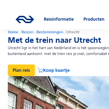
Direct naar hoofdinhoud
Hoofdnavigatie
Ga naar de homepage van ns.nl
Reisinformatie
Producten
Open submenu
Open subm
Home
Reizen
Bestemmingen
Utrecht
Met de trein naar Utrecht
Utrecht ligt in het hart van Nederland en is hét spoorwegk
buitenland aankomt: met de trein reis je snel, comfortabel
Plan reis
Koop kaartje