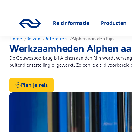
Direct naar hoofdinhoud
Hoofdnavigatie
Ga naar de homepage van ns.nl
Reisinformatie
Producten
Open submenu
Open subm
Home
Reizen
Betere reis
Alphen aan den Rijn
Werkzaamheden Alphen aan
De Gouwespoorbrug bij Alphen aan den Rijn wordt vervange
buitendienststelling bijgewerkt. Zo ben je altijd voorbereid 
Plan je reis