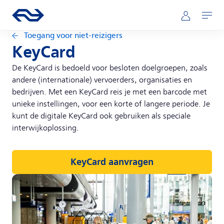
Direct naar hoofdinhoud
Hoofdnavigatie
Ga naar de homepage van ns.nl
Mijn NS
Openen
Toegang voor niet-reizigers
KeyCard
De KeyCard is bedoeld voor besloten doelgroepen, zoals
andere (internationale) vervoerders, organisaties en
bedrijven. Met een KeyCard reis je met een barcode met
unieke instellingen, voor een korte of langere periode. Je
kunt de digitale KeyCard ook gebruiken als speciale
interwijkoplossing.
KeyCard aanvragen