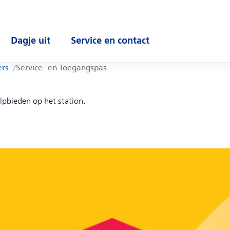
Dagje uit
Service en contact
enu
Open submenu
Open submenu
ers
Service- en Toegangspas
lp
bieden
op het station.