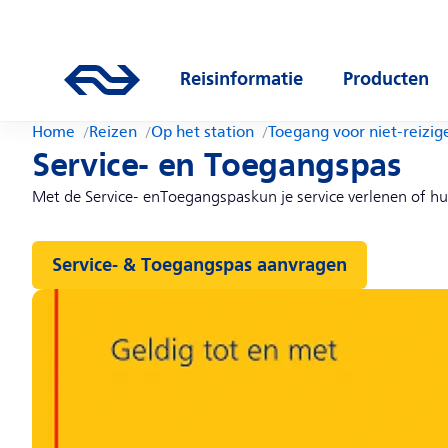
Direct naar hoofdinhoud
Hoofdnavigatie
Ga naar de homepage van ns.nl
Reisinformatie
Producten
Open submenu
Open subm
Home
Reizen
Op het station
Toegang voor niet-reizig
Service- en Toegangspas
Met de Service-
en
Toegangspas
kun
je service
verlenen
of
hu
Service- & Toegangspas aanvragen