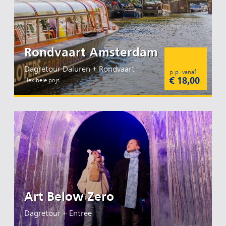
Rondvaart Amsterdam
Dagretour Daluren + Rondvaart
p.p. vanaf
€ 18,00
Flexibele prijs
Art Below Zero
Dagretour + Entree