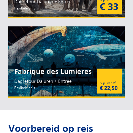
p.p. vanaf
Dagretour Daluren + Entree
€ 33
Flexibele prijs
Fabrique des Lumieres
Dagretour Daluren + Entree
p.p. vanaf
€ 22,50
Flexibele prijs
Voorbereid op reis