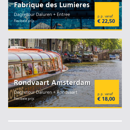
Fabrique des Lumieres
Dagretour Daluren + Entree
p.p. vanaf
€ 22,50
Flexibele prijs
Rondvaart Amsterdam
Dagretour Daluren + Rondvaart
p.p. vanaf
€ 18,00
Flexibele prijs