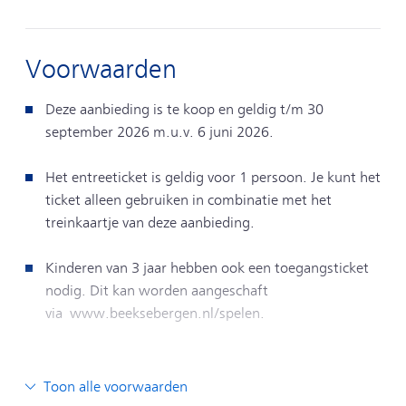
Voorwaarden
Deze aanbieding is te koop en geldig t/m 30
september 2026 m.u.v. 6 juni 2026.
Het entreeticket is geldig voor 1 persoon. Je kunt het
ticket alleen gebruiken in combinatie met het
treinkaartje van deze aanbieding.
Kinderen van 3 jaar hebben ook een toegangsticket
nodig. Dit kan worden aangeschaft
via www.beeksebergen.nl/spelen.
Je kunt het entreeticket niet gebruiken in combinatie
met andere acties en aanbiedingen. Ook kun je de
Toon alle voorwaarden
bestelling niet wijzigen of annuleren.