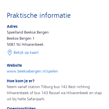
Je kunt de treinkaarten en de entreetickets niet
Praktische informatie
inwisselen voor geld.
Adres
Bij het aanschaffen van tickets ga je akkoord met het
Speelland Beekse Bergen
parkreglement van Speelland Beekse Bergen.
Beekse Bergen 1
5081 NJ
Hilvarenbeek
Het treinkaartje is geldig tijdens de daluren: van
Bekijk op kaart
maandag t/m vrijdag voor 6.30 uur, tussen 9.00 en
16.00 uur en na 18.30 uur. Op zaterdag, zondag en
Website
op feestdagen de hele dag.
www.beeksebergen.nl/spelen
Het treinkaartje is geldig in alle treinen in Nederland,
Hoe kom je er?
behalve in de Nightjet en Eurostar. Voor de treinen
Neem vanaf station Tilburg bus 142 Best richting
Intercity direct, Eurocity Direct en ICE moet vooraf
Hilvarenbeek of bus 143 Reusel via Hilvarenbeek en stap
apart een toeslag worden betaald.
uit bij halte Safaripark.
Openingstijden