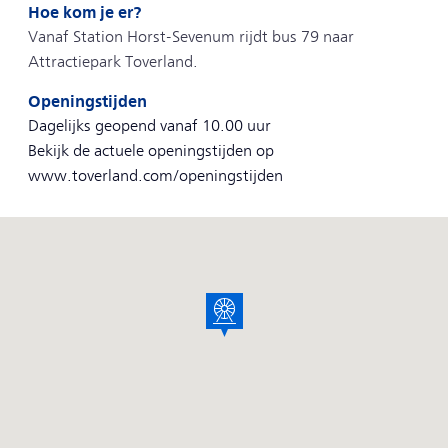
maandag t/m vrijdag voor 6.30 uur, tussen 9.00 en
Hoe kom je er?
16.00 uur en na 18.30 uur. Op zaterdag, zondag en
Vanaf Station Horst-Sevenum rijdt bus 79 naar
op feestdagen de hele dag.
Attractiepark Toverland.
Openingstijden
Het treinkaartje is geldig in alle treinen in Nederland,
Dagelijks geopend vanaf
10.00 uur
behalve in de Nightjet en Eurostar. Voor de treinen
Bekijk de actuele openingstijden op
Intercity direct, Eurocity Direct en ICE moet vooraf
www.toverland.com/openingstijden
apart een toeslag worden betaald.