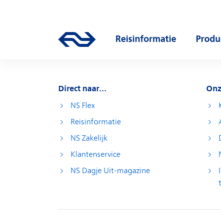
Direct naar hoofdinhoud
Hoofdnavigatie
Ga naar de homepage van ns.nl
Reisinformatie
Produ
Open submenu
Open
Direct naar...
Onz
NS Flex
Reisinformatie
NS Zakelijk
Klantenservice
NS Dagje Uit-magazine