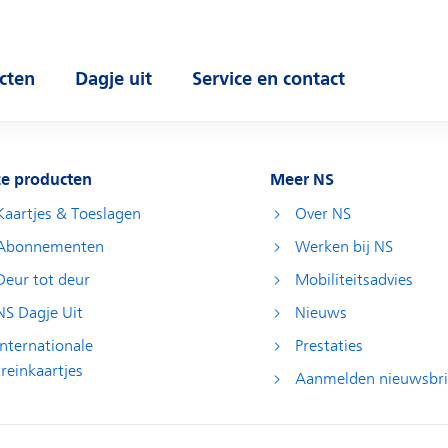
cten
Dagje uit
Service en contact
 submenu
Open submenu
Open submenu
e producten
Meer NS
Kaartjes & Toeslagen
Over NS
Abonnementen
Werken bij NS
Deur tot deur
Mobiliteitsadvies
NS Dagje Uit
Nieuws
Internationale
Prestaties
treinkaartjes
Aanmelden nieuwsbri