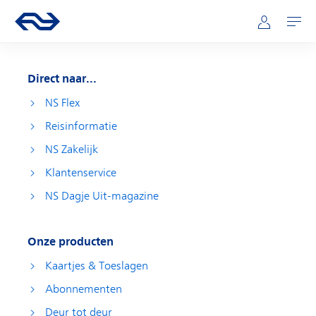
Direct naar hoofdinhoud
Hoofdnavigatie
Ga naar de homepage van ns.nl
Mijn NS
Openen
Direct naar...
NS Flex
Reisinformatie
NS Zakelijk
Klantenservice
NS Dagje Uit-magazine
Onze producten
Kaartjes & Toeslagen
Abonnementen
Deur tot deur