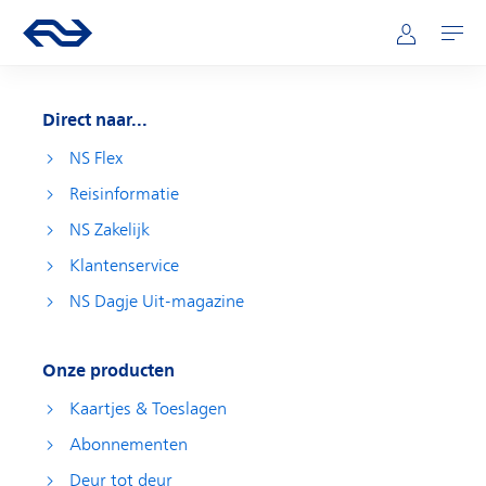
Direct naar hoofdinhoud
Hoofdnavigatie
Ga naar de homepage van ns.nl
Mijn NS
Openen
Direct naar...
NS Flex
Reisinformatie
NS Zakelijk
Klantenservice
NS Dagje Uit-magazine
Onze producten
Kaartjes & Toeslagen
Abonnementen
Deur tot deur