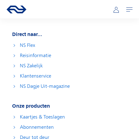
Direct naar hoofdinhoud
Hoofdnavigatie
Ga naar de homepage van ns.nl
Mijn NS
Openen
Direct naar...
NS Flex
Reisinformatie
NS Zakelijk
Klantenservice
NS Dagje Uit-magazine
Onze producten
Kaartjes & Toeslagen
Abonnementen
Deur tot deur