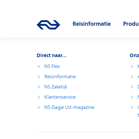
Direct naar hoofdinhoud
Hoofdnavigatie
Reisinformatie
Produ
Ga naar de homepage van ns.nl
Open submenu
Open
Direct naar...
Onz
NS Flex
Reisinformatie
NS Zakelijk
Klantenservice
NS Dagje Uit-magazine