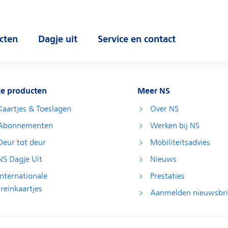
cten
Dagje uit
Service en contact
 submenu
Open submenu
Open submenu
e producten
Meer NS
Kaartjes & Toeslagen
Over NS
Abonnementen
Werken bij NS
Deur tot deur
Mobiliteitsadvies
NS Dagje Uit
Nieuws
Internationale
Prestaties
treinkaartjes
Aanmelden nieuwsbri