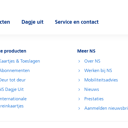
cten
Dagje uit
Service en contact
 submenu
Open submenu
Open submenu
e producten
Meer NS
Kaartjes & Toeslagen
Over NS
Abonnementen
Werken bij NS
Deur tot deur
Mobiliteitsadvies
NS Dagje Uit
Nieuws
Internationale
Prestaties
treinkaartjes
Aanmelden nieuwsbri