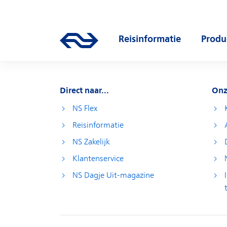
Direct naar hoofdinhoud
Hoofdnavigatie
Reisinformatie
Produ
Ga naar de homepage van ns.nl
Open submenu
Open
Direct naar...
Onz
NS Flex
Reisinformatie
NS Zakelijk
Klantenservice
NS Dagje Uit-magazine