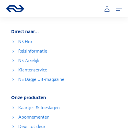
Direct naar hoofdinhoud
Hoofdnavigatie
Ga naar de homepage van ns.nl
Mijn NS
Openen
Direct naar...
NS Flex
Reisinformatie
NS Zakelijk
Klantenservice
NS Dagje Uit-magazine
Onze producten
Kaartjes & Toeslagen
Abonnementen
Deur tot deur