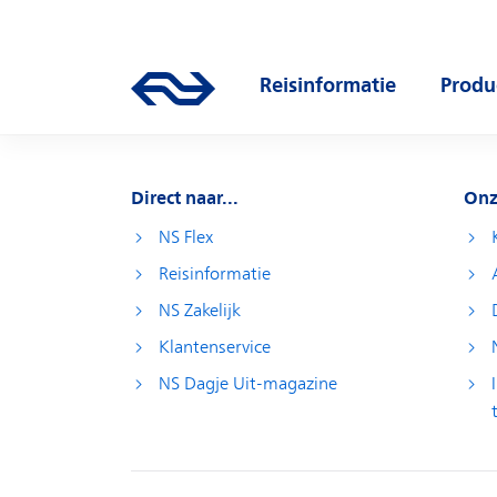
Direct naar hoofdinhoud
Hoofdnavigatie
Reisinformatie
Produ
Ga naar de homepage van ns.nl
Open submenu
Open
Direct naar...
Onz
NS Flex
Reisinformatie
NS Zakelijk
Klantenservice
NS Dagje Uit-magazine