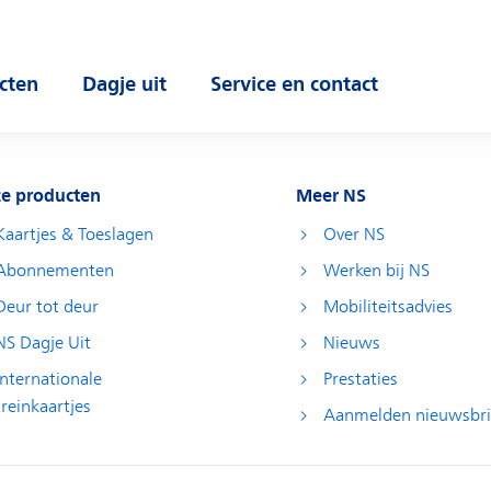
cten
Dagje uit
Service en contact
 submenu
Open submenu
Open submenu
e producten
Meer NS
Kaartjes & Toeslagen
Over NS
Abonnementen
Werken bij NS
Deur tot deur
Mobiliteitsadvies
NS Dagje Uit
Nieuws
Internationale
Prestaties
treinkaartjes
Aanmelden nieuwsbri