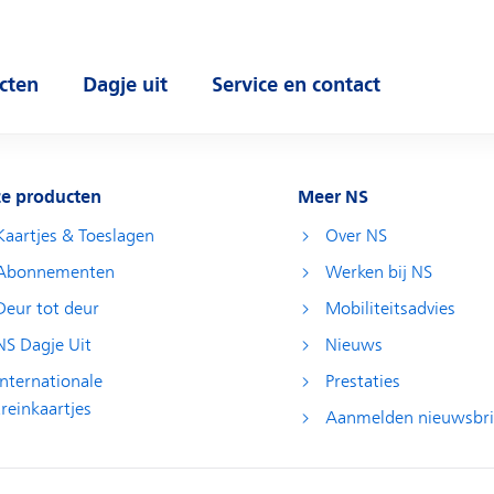
cten
Dagje uit
Service en contact
 submenu
Open submenu
Open submenu
e producten
Meer NS
Kaartjes & Toeslagen
Over NS
Abonnementen
Werken bij NS
Deur tot deur
Mobiliteitsadvies
NS Dagje Uit
Nieuws
Internationale
Prestaties
treinkaartjes
Aanmelden nieuwsbri