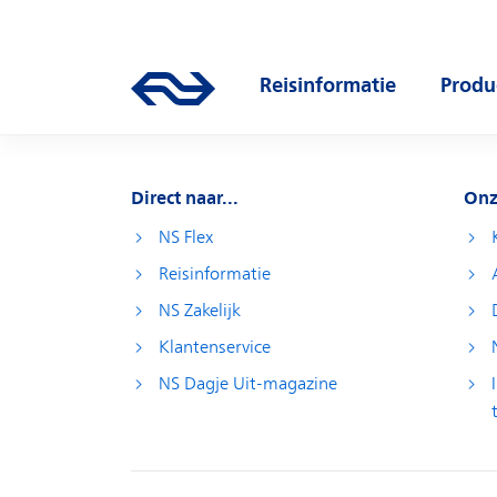
Direct naar hoofdinhoud
Hoofdnavigatie
Reisinformatie
Produ
Ga naar de homepage van ns.nl
Open submenu
Open
Direct naar...
Onz
NS Flex
Reisinformatie
NS Zakelijk
Klantenservice
NS Dagje Uit-magazine