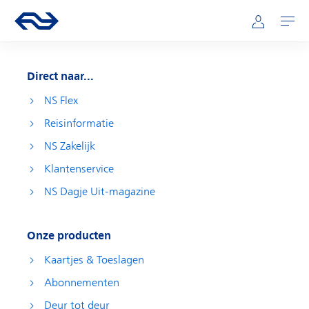
Direct naar hoofdinhoud
Hoofdnavigatie
Ga naar de homepage van ns.nl
Mijn NS
Openen
Direct naar...
NS Flex
Reisinformatie
NS Zakelijk
Klantenservice
NS Dagje Uit-magazine
Onze producten
Kaartjes & Toeslagen
Abonnementen
Deur tot deur