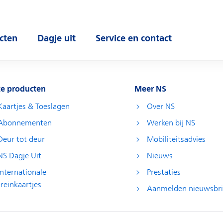
cten
Dagje uit
Service en contact
 submenu
Open submenu
Open submenu
e producten
Meer NS
Kaartjes & Toeslagen
Over NS
Abonnementen
Werken bij NS
Deur tot deur
Mobiliteitsadvies
NS Dagje Uit
Nieuws
Internationale
Prestaties
treinkaartjes
Aanmelden nieuwsbri