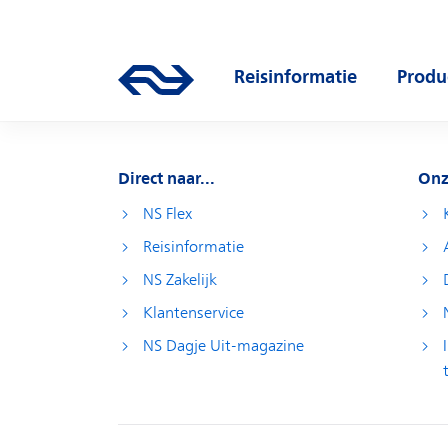
Direct naar hoofdinhoud
Hoofdnavigatie
Reisinformatie
Produ
Ga naar de homepage van ns.nl
Open submenu
Open
Direct naar...
Onz
NS Flex
Reisinformatie
NS Zakelijk
Klantenservice
NS Dagje Uit-magazine