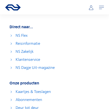
Direct naar hoofdinhoud
Hoofdnavigatie
Ga naar de homepage van ns.nl
Mijn NS
Openen
Direct naar...
NS Flex
Reisinformatie
NS Zakelijk
Klantenservice
NS Dagje Uit-magazine
Onze producten
Kaartjes & Toeslagen
Abonnementen
Deur tot deur