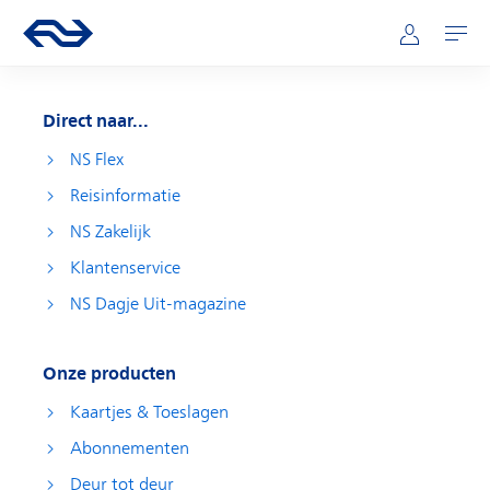
Direct naar hoofdinhoud
Hoofdnavigatie
Ga naar de homepage van ns.nl
Mijn NS
Openen
Direct naar...
NS Flex
Reisinformatie
NS Zakelijk
Klantenservice
NS Dagje Uit-magazine
Onze producten
Kaartjes & Toeslagen
Abonnementen
Deur tot deur