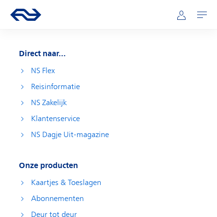
Direct naar hoofdinhoud
Hoofdnavigatie
Ga naar de homepage van ns.nl
Mijn NS
Openen
Direct naar...
NS Flex
Reisinformatie
NS Zakelijk
Klantenservice
NS Dagje Uit-magazine
Onze producten
Kaartjes & Toeslagen
Abonnementen
Deur tot deur