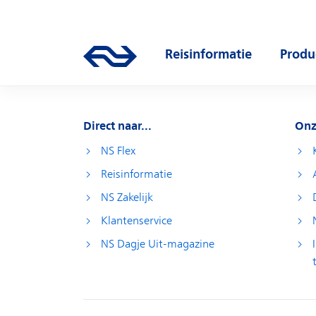
Direct naar hoofdinhoud
Hoofdnavigatie
Reisinformatie
Produ
Ga naar de homepage van ns.nl
Open submenu
Open
Direct naar...
Onz
NS Flex
Reisinformatie
NS Zakelijk
Klantenservice
NS Dagje Uit-magazine