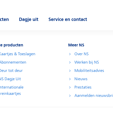
cten
Dagje uit
Service en contact
 submenu
Open submenu
Open submenu
e producten
Meer NS
Kaartjes & Toeslagen
Over NS
Abonnementen
Werken bij NS
Deur tot deur
Mobiliteitsadvies
NS Dagje Uit
Nieuws
Internationale
Prestaties
treinkaartjes
Aanmelden nieuwsbri