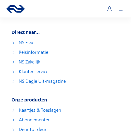
Direct naar hoofdinhoud
Hoofdnavigatie
Ga naar de homepage van ns.nl
Mijn NS
Openen
Direct naar...
NS Flex
Reisinformatie
NS Zakelijk
Klantenservice
NS Dagje Uit-magazine
Onze producten
Kaartjes & Toeslagen
Abonnementen
Deur tot deur