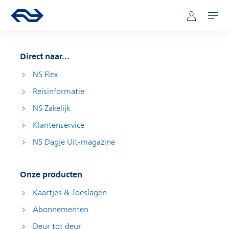
Direct naar hoofdinhoud
Hoofdnavigatie
Ga naar de homepage van ns.nl
Mijn NS
Openen
Direct naar...
NS Flex
Reisinformatie
NS Zakelijk
Klantenservice
NS Dagje Uit-magazine
Onze producten
Kaartjes & Toeslagen
Abonnementen
Deur tot deur