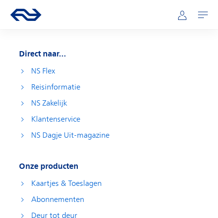
Direct naar hoofdinhoud
Hoofdnavigatie
Ga naar de homepage van ns.nl
Mijn NS
Openen
Direct naar...
NS Flex
Reisinformatie
NS Zakelijk
Klantenservice
NS Dagje Uit-magazine
Onze producten
Kaartjes & Toeslagen
Abonnementen
Deur tot deur