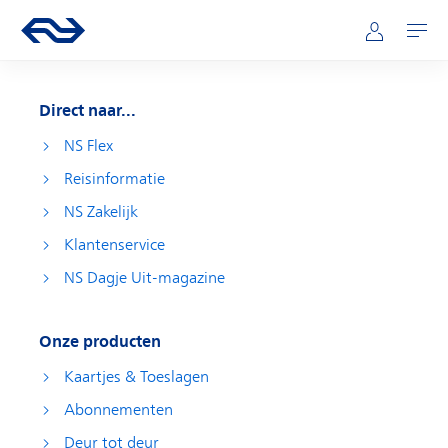
Direct naar hoofdinhoud
Hoofdnavigatie
Ga naar de homepage van ns.nl
Mijn NS
Openen
Direct naar...
NS Flex
Reisinformatie
NS Zakelijk
Klantenservice
NS Dagje Uit-magazine
Onze producten
Kaartjes & Toeslagen
Abonnementen
Deur tot deur