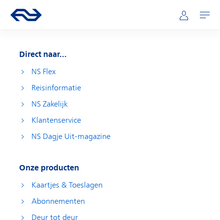
Direct naar hoofdinhoud
Hoofdnavigatie
Ga naar de homepage van ns.nl
Mijn NS
Openen
Direct naar...
NS Flex
Reisinformatie
NS Zakelijk
Klantenservice
NS Dagje Uit-magazine
Onze producten
Kaartjes & Toeslagen
Abonnementen
Deur tot deur