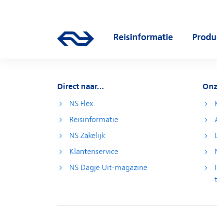
Direct naar hoofdinhoud
Hoofdnavigatie
Reisinformatie
Produ
Ga naar de homepage van ns.nl
Open submenu
Open
Direct naar...
Onz
NS Flex
Reisinformatie
NS Zakelijk
Klantenservice
NS Dagje Uit-magazine