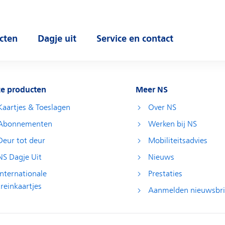
cten
Dagje uit
Service en contact
 submenu
Open submenu
Open submenu
e producten
Meer NS
Kaartjes & Toeslagen
Over NS
Abonnementen
Werken bij NS
Deur tot deur
Mobiliteitsadvies
NS Dagje Uit
Nieuws
Internationale
Prestaties
treinkaartjes
Aanmelden nieuwsbri