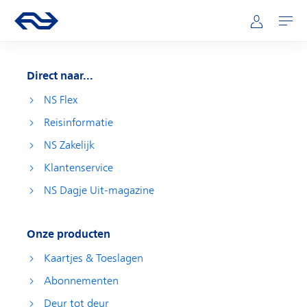
Direct naar hoofdinhoud
Hoofdnavigatie
Ga naar de homepage van ns.nl
Mijn NS
Openen
Direct naar...
NS Flex
Reisinformatie
NS Zakelijk
Klantenservice
NS Dagje Uit-magazine
Onze producten
Kaartjes & Toeslagen
Abonnementen
Deur tot deur