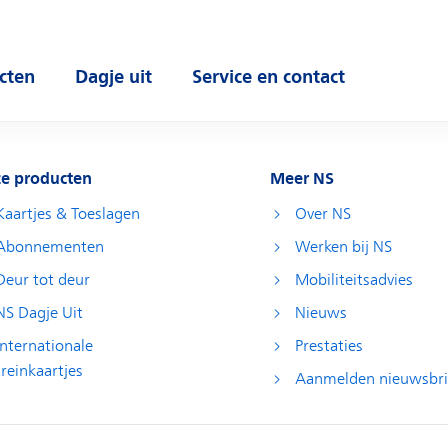
cten
Dagje uit
Service en contact
 submenu
Open submenu
Open submenu
e producten
Meer NS
Kaartjes & Toeslagen
Over NS
Abonnementen
Werken bij NS
Deur tot deur
Mobiliteitsadvies
NS Dagje Uit
Nieuws
Internationale
Prestaties
treinkaartjes
Aanmelden nieuwsbri