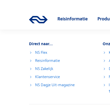
Direct naar hoofdinhoud
Hoofdnavigatie
Reisinformatie
Produ
Ga naar de homepage van ns.nl
Open submenu
Open
Direct naar...
Onz
NS Flex
Reisinformatie
NS Zakelijk
Klantenservice
NS Dagje Uit-magazine