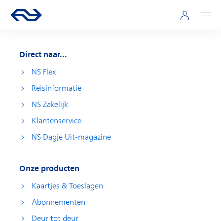
Direct naar hoofdinhoud
Hoofdnavigatie
Ga naar de homepage van ns.nl
Mijn NS
Openen
Direct naar...
NS Flex
Reisinformatie
NS Zakelijk
Klantenservice
NS Dagje Uit-magazine
Onze producten
Kaartjes & Toeslagen
Abonnementen
Deur tot deur