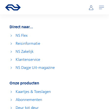
Direct naar hoofdinhoud
Hoofdnavigatie
Ga naar de homepage van ns.nl
Mijn NS
Openen
Direct naar...
NS Flex
Reisinformatie
NS Zakelijk
Klantenservice
NS Dagje Uit-magazine
Onze producten
Kaartjes & Toeslagen
Abonnementen
Deur tot deur