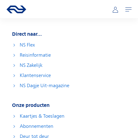
Direct naar hoofdinhoud
Hoofdnavigatie
Ga naar de homepage van ns.nl
Mijn NS
Openen
Direct naar...
NS Flex
Reisinformatie
NS Zakelijk
Klantenservice
NS Dagje Uit-magazine
Onze producten
Kaartjes & Toeslagen
Abonnementen
Deur tot deur