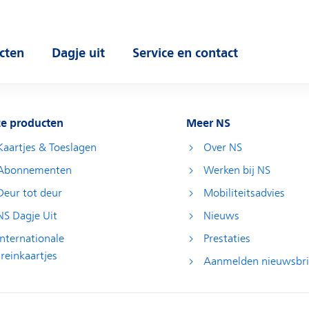
cten
Dagje uit
Service en contact
 submenu
Open submenu
Open submenu
e producten
Meer NS
Kaartjes & Toeslagen
Over NS
Abonnementen
Werken bij NS
Deur tot deur
Mobiliteitsadvies
NS Dagje Uit
Nieuws
Internationale
Prestaties
treinkaartjes
Aanmelden nieuwsbri