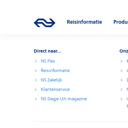
Direct naar hoofdinhoud
Hoofdnavigatie
Reisinformatie
Produ
Ga naar de homepage van ns.nl
Open submenu
Open
Direct naar...
Onz
NS Flex
Reisinformatie
NS Zakelijk
Klantenservice
NS Dagje Uit-magazine