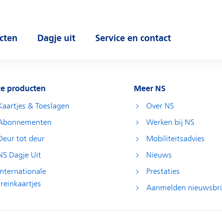
cten
Dagje uit
Service en contact
 submenu
Open submenu
Open submenu
e producten
Meer NS
Kaartjes & Toeslagen
Over NS
Abonnementen
Werken bij NS
Deur tot deur
Mobiliteitsadvies
NS Dagje Uit
Nieuws
Internationale
Prestaties
treinkaartjes
Aanmelden nieuwsbri