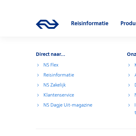
Direct naar hoofdinhoud
Hoofdnavigatie
Reisinformatie
Produ
Ga naar de homepage van ns.nl
Open submenu
Open
Direct naar...
Onz
NS Flex
Reisinformatie
NS Zakelijk
Klantenservice
NS Dagje Uit-magazine